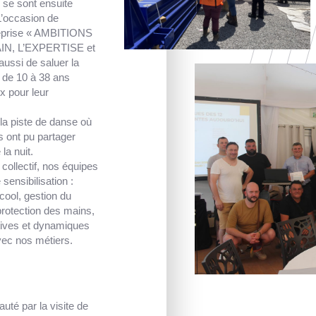
 se sont ensuite
’occasion de
treprise « AMBITIONS
MAIN, L’EXPERTISE et
ussi de saluer la
t de 10 à 38 ans
x pour leur
 la piste de danse où
 ont pu partager
la nuit.
ollectif, nos équipes
 sensibilisation :
lcool, gestion du
protection des mains,
tives et dynamiques
vec nos métiers.
auté par la visite de