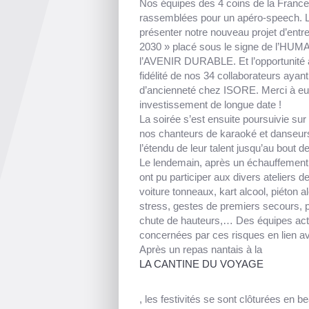
Nos équipes des 4 coins de la France
rassemblées pour un apéro-speech. L
présenter notre nouveau projet d’en
2030 » placé sous le signe de l’HU
l’AVENIR DURABLE. Et l’opportunité a
fidélité de nos 34 collaborateurs ayan
d’ancienneté chez ISORE. Merci à eu
investissement de longue date !
La soirée s’est ensuite poursuivie sur
nos chanteurs de karaoké et danseurs
l’étendu de leur talent jusqu’au bout de 
Le lendemain, après un échauffement c
ont pu participer aux divers ateliers de
voiture tonneaux, kart alcool, piéton a
stress, gestes de premiers secours, 
chute de hauteurs,… Des équipes ac
concernées par ces risques en lien a
Après un repas nantais à la
LA CANTINE DU VOYAGE
, les festivités se sont clôturées en be