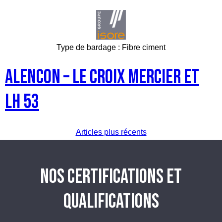
Type de bardage :
Fibre ciment
ALENCON – Le Croix mercier et
LH 53
Navigation
Articles plus récents
des
NOS CERTIFICATIONS ET
articles
QUALIFICATIONS