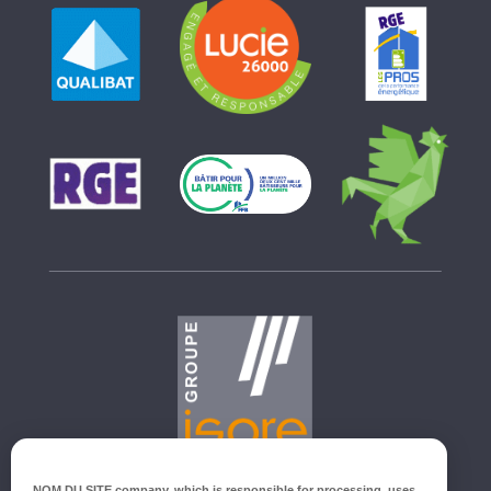
GROUPE ISORE
NOM DU SITE company
, which is responsible for processing, uses