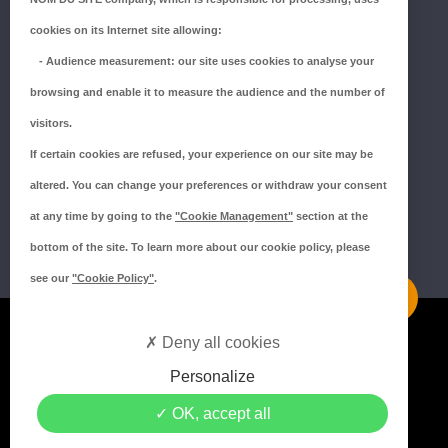
ZI du Millenium
cookies on its Internet site allowing:
53940 SAINT-BERTHEVIN
-
Audience measurement
: our site uses cookies to analyse your
Tél.:
02 43 66 96 51
browsing and enable it to measure the audience and the number of
SUIVEZ-NOUS !
visitors.
If certain cookies are refused, your experience on our site may be
altered. You can change your preferences or withdraw your consent
at any time by going to the
"Cookie Management"
section at the
bottom of the site. To learn more about our cookie policy, please
see our
"Cookie Policy"
.
Mentions légales
Deny all cookies
Politique de confidentialité
Personalize
Politique de cookies
OK, accept all
Crédits MEDIAPILOTE
© 2021 Copyright Groupe ISORE