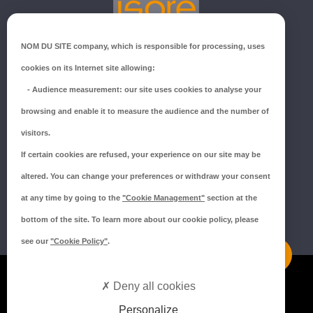
GROUPE ISORE
NOM DU SITE company
, which is responsible for processing, uses
ZI du Millenium
cookies on its Internet site allowing:
53940 SAINT-BERTHEVIN
-
Audience measurement
: our site uses cookies to analyse your
Tél.:
02 43 66 96 51
browsing and enable it to measure the audience and the number of
SUIVEZ-NOUS !
visitors.
If certain cookies are refused, your experience on our site may be
altered. You can change your preferences or withdraw your consent
at any time by going to the
"Cookie Management"
section at the
bottom of the site. To learn more about our cookie policy, please
see our
"Cookie Policy"
.
Mentions légales
Deny all cookies
Politique de confidentialité
Personalize