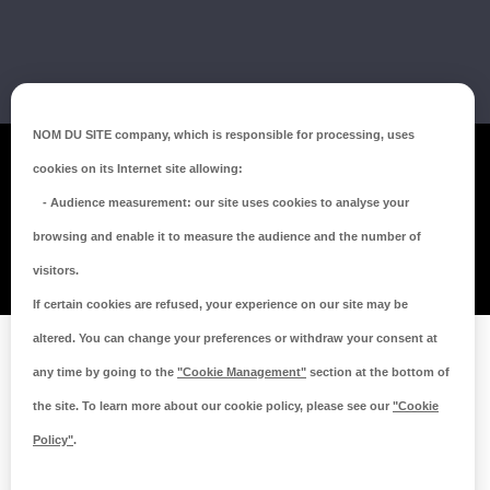
NOM DU SITE company
, which is responsible for processing, uses
Mentions légales
cookies on its Internet site allowing:
Politique de confidentialité
-
Audience measurement
: our site uses cookies to analyse your
Politique de cookies
browsing and enable it to measure the audience and the number of
Crédits MEDIAPILOTE
visitors.
© 2021 Copyright Groupe ISORE
If certain cookies are refused, your experience on our site may be
altered. You can change your preferences or withdraw your consent at
any time by going to the
"Cookie Management"
section at the bottom of
the site. To learn more about our cookie policy, please see our
"Cookie
Policy"
.