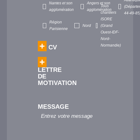
Nantes et son
Angers et son
Tous
(Départe
agglomération
agglomération
chantiers
44-49-85
ISORE
Région
Nord
(Grand
Parisienne
Ouest-IDF-
Nord-
Normandie)
CV
LETTRE
DE
MOTIVATION
MESSAGE