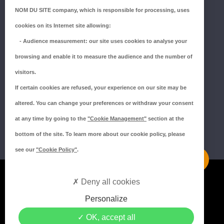
NOM DU SITE company
, which is responsible for processing, uses
ZI du Millenium
cookies on its Internet site allowing:
53940 SAINT-BERTHEVIN
-
Audience measurement
: our site uses cookies to analyse your
Tél.:
02 43 66 96 51
browsing and enable it to measure the audience and the number of
SUIVEZ-NOUS !
visitors.
If certain cookies are refused, your experience on our site may be
altered. You can change your preferences or withdraw your consent
at any time by going to the
"Cookie Management"
section at the
bottom of the site. To learn more about our cookie policy, please
see our
"Cookie Policy"
.
Mentions légales
Deny all cookies
Politique de confidentialité
Personalize
Politique de cookies
OK, accept all
Crédits MEDIAPILOTE