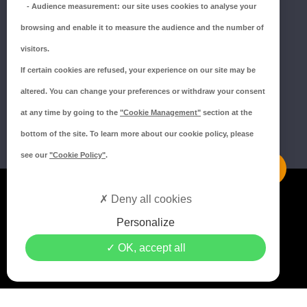
-
Audience measurement
: our site uses cookies to analyse your
Tél.:
02 43 66 96 51
browsing and enable it to measure the audience and the number of
SUIVEZ-NOUS !
visitors.
If certain cookies are refused, your experience on our site may be
altered. You can change your preferences or withdraw your consent
at any time by going to the
"Cookie Management"
section at the
bottom of the site. To learn more about our cookie policy, please
see our
"Cookie Policy"
.
Mentions légales
Deny all cookies
Politique de confidentialité
Personalize
Politique de cookies
OK, accept all
Crédits MEDIAPILOTE
© 2021 Copyright Groupe ISORE