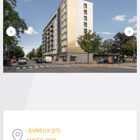
‹
›
- EVREUX (27)