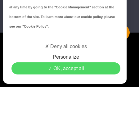
at any time by going to the
"Cookie Management"
section at the
bottom of the site. To learn more about our cookie policy, please
see our
"Cookie Policy"
.
Mentions légales
Deny all cookies
Politique de confidentialité
Personalize
Politique de cookies
OK, accept all
Crédits MEDIAPILOTE
© 2021 Copyright Groupe ISORE