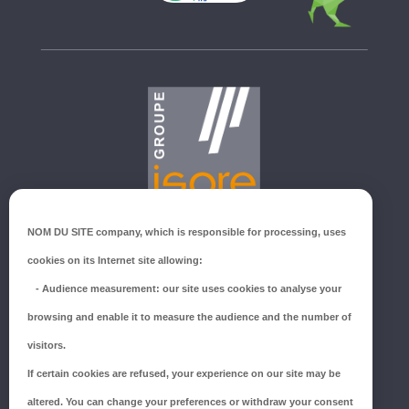
GROUPE ISORE
NOM DU SITE company
, which is responsible for processing, uses
ZI du Millenium
cookies on its Internet site allowing:
53940 SAINT-BERTHEVIN
-
Audience measurement
: our site uses cookies to analyse your
Tél.:
02 43 66 96 51
browsing and enable it to measure the audience and the number of
SUIVEZ-NOUS !
visitors.
If certain cookies are refused, your experience on our site may be
altered. You can change your preferences or withdraw your consent