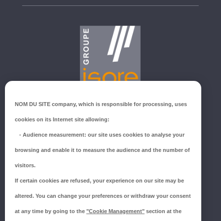
GROUPE ISORE
NOM DU SITE company
, which is responsible for processing, uses
ZI du Millenium
cookies on its Internet site allowing:
53940 SAINT-BERTHEVIN
-
Audience measurement
: our site uses cookies to analyse your
Tél.:
02 43 66 96 51
browsing and enable it to measure the audience and the number of
SUIVEZ-NOUS !
visitors.
If certain cookies are refused, your experience on our site may be
altered. You can change your preferences or withdraw your consent
at any time by going to the
"Cookie Management"
section at the