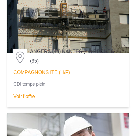
ANGERS (49) NANTES (44) RENNES
(35)
COMPAGNONS ITE (H/F)
CDI temps plein
Voir l’offre