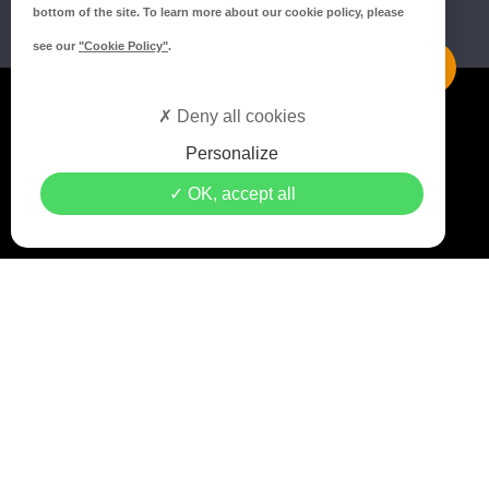
bottom of the site. To learn more about our cookie policy, please
see our
"Cookie Policy"
.
Mentions légales
Deny all cookies
Politique de confidentialité
Personalize
Politique de cookies
OK, accept all
Crédits MEDIAPILOTE
© 2021 Copyright Groupe ISORE